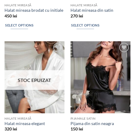
HALATE MIREASĂ
HALATE MIREASĂ
Halat mireasa brodat cu initiale
Halat mireasa din satin
450
lei
270
lei
SELECT OPTIONS
SELECT OPTIONS
Add to
Add to
wishlist
wishlist
STOC EPUIZAT
HALATE MIREASĂ
PIJAMALE SATIN
Halat mireasa elegant
Pijama din satin neagra
320
lei
150
lei