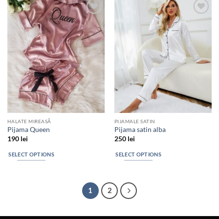
Add to
Add to
wishlist
wishlist
HALATE MIREASĂ
PIJAMALE SATIN
Pijama Queen
Pijama satin alba
190
lei
250
lei
SELECT OPTIONS
SELECT OPTIONS
1
2