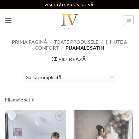
Skip
VISUL TĂU, PUS ÎN SCENĂ.
to
content
PRIMA PAGINĂ
/
TOATE PRODUSELE
/
ȚINUTE &
CONFORT
/
PIJAMALE SATIN
FILTREAZĂ
Pijamale satin
Add to
Add to
wishlist
wishlist