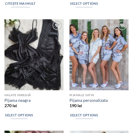
CITEȘTE MAI MULT
SELECT OPTIONS
Add to
Add to
wishlist
wishlist
HALATE MIREASĂ
PIJAMALE SATIN
Pijama neagra
Pijama personalizata
270
lei
190
lei
SELECT OPTIONS
SELECT OPTIONS