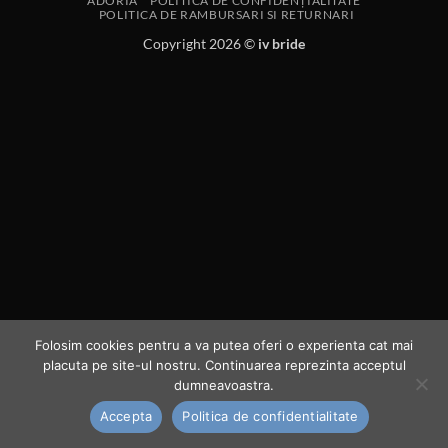
ADORIA
POLITICA DE CONFIDENȚIALITATE
POLITICA DE RAMBURSARI SI RETURNARI
Copyright 2026 ©
iv bride
Folosim cookies pentru a va putea oferi o experienta cat mai
placuta pe site-ul nostru. Continuarea reprezinta acceptul
dumneavoastra.
Accepta
Politica de confidentialitate