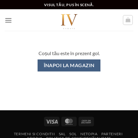
Skip
VISUL TĂU, PUS ÎN SCENĂ.
to
content
Coșul tău este în prezent gol.
ÎNAPOI LA MAGAZIN
Visa
MasterCard
Cash
On
TERMENI SI CONDITII
SAL
SOL
NETOPIA
PARTENERI
Delivery