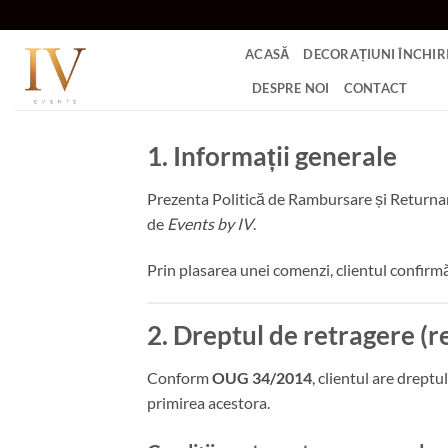
Skip
to
ACASĂ
DECORAȚIUNI ÎNCHIRI
content
DESPRE NOI
CONTACT
1. Informații generale
Prezenta Politică de Rambursare și Returnare 
de
Events by IV
.
Prin plasarea unei comenzi, clientul confirmă 
2. Dreptul de retragere (r
Conform
OUG 34/2014
, clientul are drept
primirea acestora.