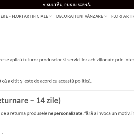
VISUL TĂU, PUS ÎN SCENĂ.
ERE – FLORI ARTIFICIALE
DECORAȚIUNI VÂNZARE
FLORI ARTI
se aplică tuturor produselor și serviciilor achiziționate prin inte
că a citit și este de acord cu această politică.
eturnare – 14 zile)
ul de a returna produsele
nepersonalizate
, fără a invoca un motiv,