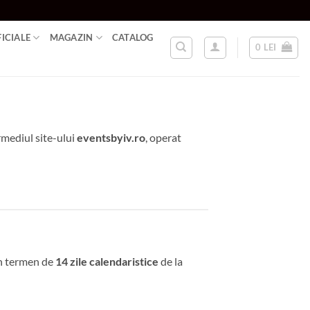
FICIALE
MAGAZIN
CATALOG
0
LEI
rmediul site-ului
eventsbyiv.ro
, operat
 în termen de
14 zile calendaristice
de la