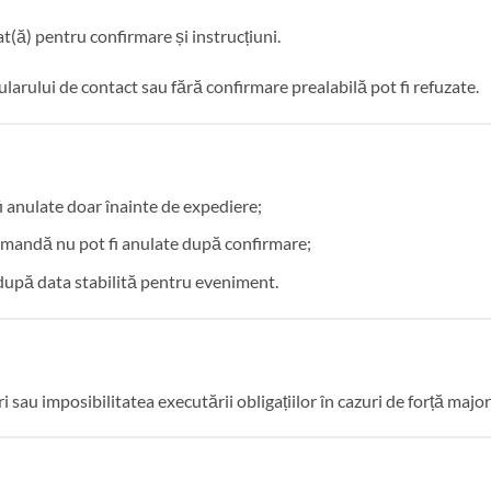
at(ă) pentru confirmare și instrucțiuni.
arului de contact sau fără confirmare prealabilă pot fi refuzate.
 anulate doar înainte de expediere;
omandă nu pot fi anulate după confirmare;
 după data stabilită pentru eveniment.
au imposibilitatea executării obligațiilor în cazuri de forță major