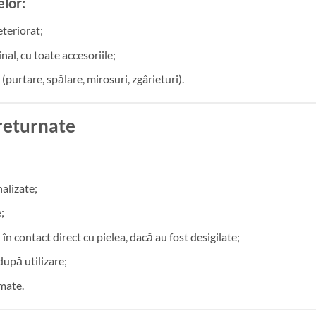
elor:
eteriorat;
nal, cu toate accesoriile;
(purtare, spălare, mirosuri, zgârieturi).
 returnate
alizate;
;
în contact direct cu pielea, dacă au fost desigilate;
după utilizare;
rmate.