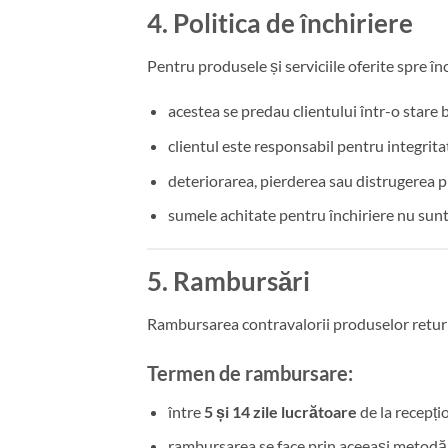
4. Politica de închiriere
Pentru produsele și serviciile oferite spre înc
acestea se predau clientului într-o stare 
clientul este responsabil pentru integrita
deteriorarea, pierderea sau distrugerea 
sumele achitate pentru închiriere nu sun
5. Rambursări
Rambursarea contravalorii produselor returna
Termen de rambursare:
între
5 și 14 zile lucrătoare
de la recepți
rambursarea se face prin aceeași metodă de