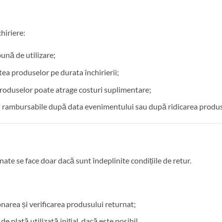
hiriere:
bună de utilizare;
tea produselor pe durata închirierii;
produselor poate atrage costuri suplimentare;
t rambursabile după data evenimentului sau după ridicarea produs
te se face doar dacă sunt îndeplinite condițiile de retur.
onarea și verificarea produsului returnat;
 plată utilizată inițial, dacă este posibil.