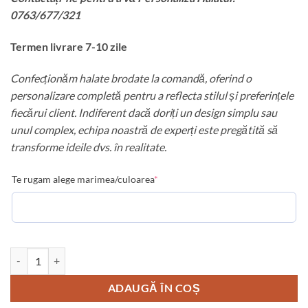
0763/677/321
Termen livrare 7-10 zile
Confecționăm halate brodate la comandă, oferind o
personalizare completă pentru a reflecta stilul și preferințele
fiecărui client. Indiferent dacă doriți un design simplu sau
unul complex, echipa noastră de experți este pregătită să
transforme ideile dvs. în realitate.
Te rugam alege marimea/culoarea
*
Cantitate Angel halat cu pene
ADAUGĂ ÎN COȘ