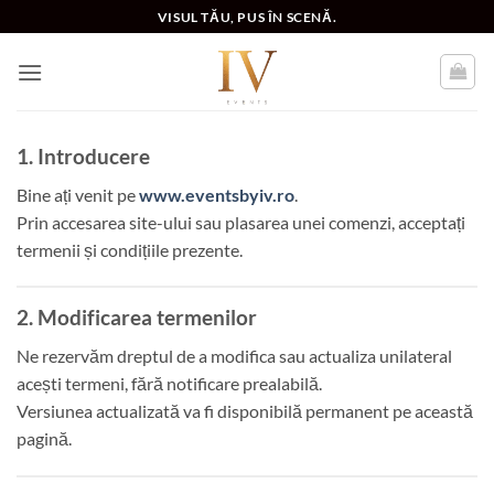
Skip
VISUL TĂU, PUS ÎN SCENĂ.
to
content
1. Introducere
Bine ați venit pe
www.eventsbyiv.ro
.
Prin accesarea site-ului sau plasarea unei comenzi, acceptați
termenii și condițiile prezente.
2. Modificarea termenilor
Ne rezervăm dreptul de a modifica sau actualiza unilateral
acești termeni, fără notificare prealabilă.
Versiunea actualizată va fi disponibilă permanent pe această
pagină.