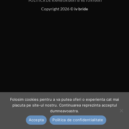
POLITICA DE RAMBURSARI SI RETURNARI
Copyright 2026 ©
iv bride
Folosim cookies pentru a va putea oferi o experienta cat mai
placuta pe site-ul nostru. Continuarea reprezinta acceptul
dumneavoastra.
Accepta
Politica de confidentialitate