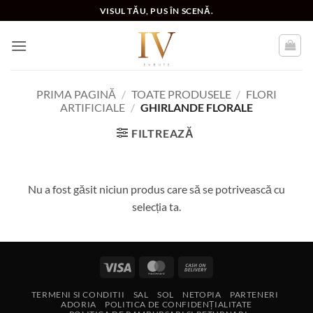
Skip
VISUL TĂU, PUS ÎN SCENĂ.
to
content
PRIMA PAGINĂ
/
TOATE PRODUSELE
/
FLORI
ARTIFICIALE
/
GHIRLANDE FLORALE
FILTREAZĂ
Nu a fost găsit niciun produs care să se potrivească cu
selecția ta.
Visa
MasterCard
Cash
On
TERMENI SI CONDITII
SAL
SOL
NETOPIA
PARTENERI
Delivery
ADORIA
POLITICA DE CONFIDENȚIALITATE