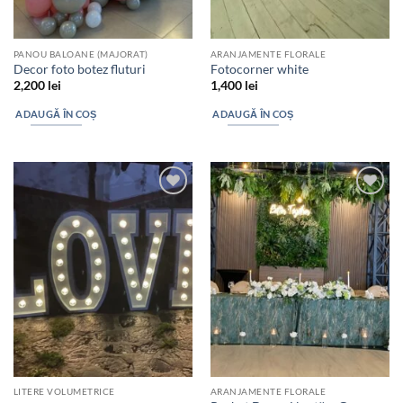
PANOU BALOANE (MAJORAT)
ARANJAMENTE FLORALE
Decor foto botez fluturi
Fotocorner white
2,200
lei
1,400
lei
ADAUGĂ ÎN COȘ
ADAUGĂ ÎN COȘ
Add to
Add to
wishlist
wishlist
LITERE VOLUMETRICE
ARANJAMENTE FLORALE