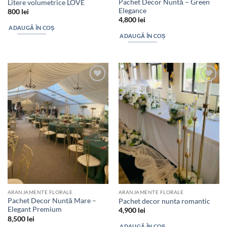
Pachet Decor Nuntă – Green
Litere volumetrice LOVE
Elegance
800
lei
4,800
lei
ADAUGĂ ÎN COȘ
ADAUGĂ ÎN COȘ
Add to
Add to
wishlist
wishlist
ARANJAMENTE FLORALE
ARANJAMENTE FLORALE
Pachet Decor Nuntă Mare –
Pachet decor nunta romantic
Elegant Premium
4,900
lei
8,500
lei
ADAUGĂ ÎN COȘ