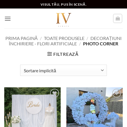
Skip
VISUL TĂU, PUS ÎN SCENĂ.
to
content
PRIMA PAGINĂ
/
TOATE PRODUSELE
/
DECORAȚIUNI
ÎNCHIRIERE - FLORI ARTIFICIALE
/
PHOTO CORNER
FILTREAZĂ
Add to
Add to
wishlist
wishlist