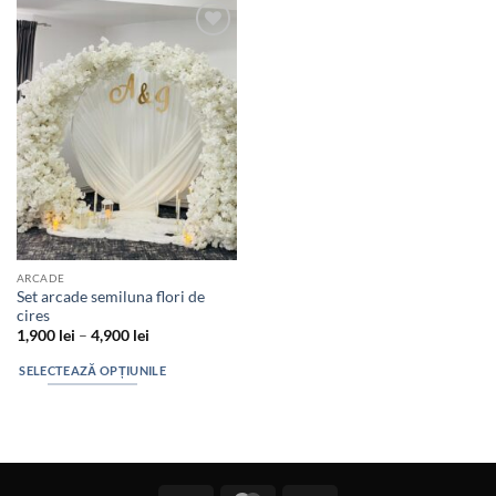
Add to
wishlist
ARCADE
Set arcade semiluna flori de
cires
Interval
1,900
lei
–
4,900
lei
de
prețuri:
SELECTEAZĂ OPȚIUNILE
1,900 lei
până
Acest
la
produs
4,900 lei
are
mai
multe