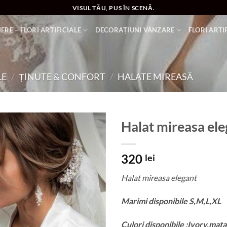
VISUL TĂU, PUS ÎN SCENĂ.
ERE – FLORI ARTIFICIALE
DECORAȚIUNI VÂNZARE
FLORI ARTI
LE
/
ȚINUTE & CONFORT
/
HALATE MIREASĂ
Halat mireasa ele
Add to
320
wishlist
lei
Halat mireasa elegant
Marimi disponibile S,M,L,XL
Culori disponibile :Ivory,mata