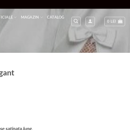
FICIALE
MAGAZIN
CATALOG
0
LEI
gant
se satinata,lung.