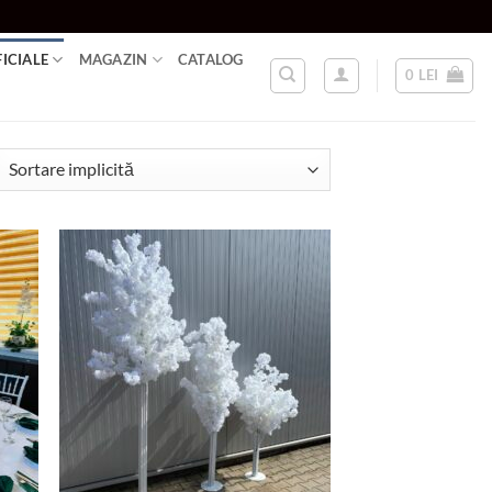
FICIALE
MAGAZIN
CATALOG
0
LEI
d to
Add to
hlist
wishlist