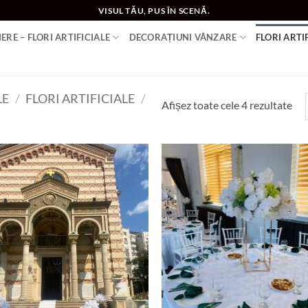
VISUL TĂU, PUS ÎN SCENĂ.
ERE – FLORI ARTIFICIALE
DECORAȚIUNI VÂNZARE
FLORI ARTI
LE
/
FLORI ARTIFICIALE
/
Afișez toate cele 4 rezultate
Add to
Ad
wishlist
wis