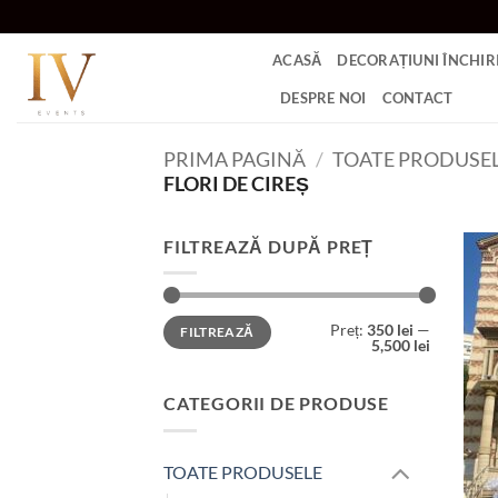
Skip
to
ACASĂ
DECORAȚIUNI ÎNCHIRI
content
DESPRE NOI
CONTACT
PRIMA PAGINĂ
/
TOATE PRODUSE
FLORI DE CIREȘ
FILTREAZĂ DUPĂ PREȚ
Preț
Preț
Preț:
350 lei
—
FILTREAZĂ
minim
maxim
5,500 lei
CATEGORII DE PRODUSE
TOATE PRODUSELE