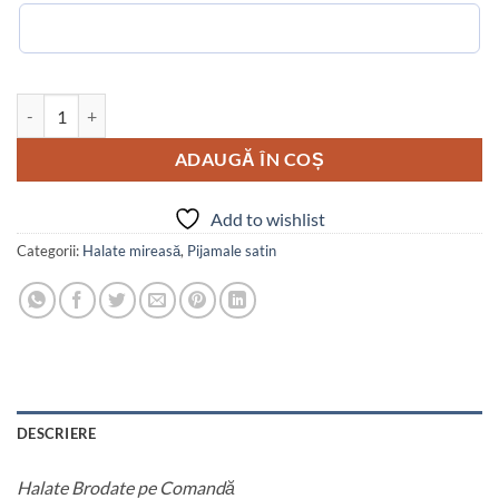
Cantitate Halat cu spatele gol
ADAUGĂ ÎN COȘ
Add to wishlist
Categorii:
Halate mireasă
,
Pijamale satin
DESCRIERE
Halate Brodate pe Comandă