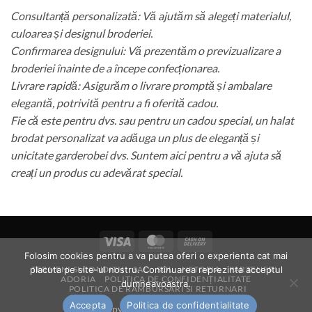
Consultanță personalizată: Vă ajutăm să alegeți materialul,
culoarea și designul broderiei.
Confirmarea designului: Vă prezentăm o previzualizare a
broderiei înainte de a începe confecționarea.
Livrare rapidă: Asigurăm o livrare promptă și ambalare
elegantă, potrivită pentru a fi oferită cadou.
Fie că este pentru dvs. sau pentru un cadou special, un halat
brodat personalizat va adăuga un plus de eleganță și
unicitate garderobei dvs. Suntem aici pentru a vă ajuta să
creați un produs cu adevărat special.
Visa
MasterCard
Cash
Folosim cookies pentru a va putea oferi o experienta cat mai
On
placuta pe site-ul nostru. Continuarea reprezinta acceptul
TERMENI SI CONDITII
SAL
SOL
NETOPIA
PARTENERI
Delivery
ADORIA
POLITICA DE CONFIDENȚIALITATE
dumneavoastra.
POLITICA DE RAMBURSARI SI RETURNARI
Accepta
Politica de confidentialitate
Copyright 2026 ©
iv bride