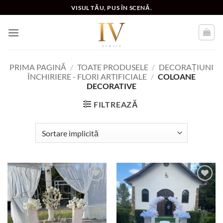
Skip
VISUL TĂU, PUS ÎN SCENĂ.
to
content
PRIMA PAGINĂ
/
TOATE PRODUSELE
/
DECORAȚIUNI
ÎNCHIRIERE - FLORI ARTIFICIALE
/
COLOANE
DECORATIVE
FILTREAZĂ
Add to
Add to
wishlist
wishlist