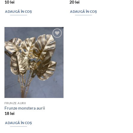
10
lei
20
lei
ADAUGĂ ÎN COȘ
ADAUGĂ ÎN COȘ
Add to
wishlist
FRUNZE AURII
Frunze monstera aurii
18
lei
ADAUGĂ ÎN COȘ