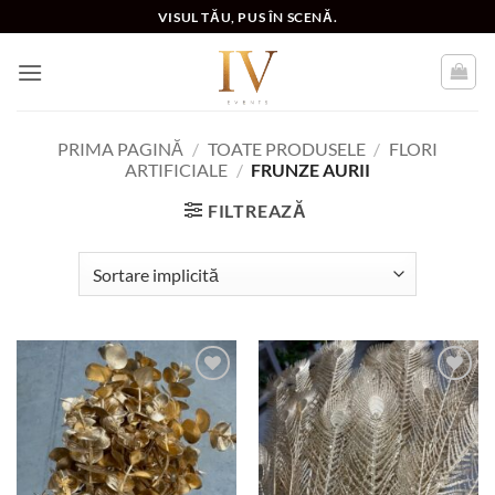
Skip
VISUL TĂU, PUS ÎN SCENĂ.
to
content
PRIMA PAGINĂ
/
TOATE PRODUSELE
/
FLORI
ARTIFICIALE
/
FRUNZE AURII
FILTREAZĂ
Add to
Add to
wishlist
wishlist