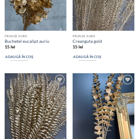
FRUNZE AURII
FRUNZE AURII
Buchetel eucalipt auriu
Creanguta gold
15
lei
15
lei
ADAUGĂ ÎN COȘ
ADAUGĂ ÎN COȘ
Add to
Add to
wishlist
wishlist