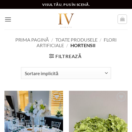
Skip
VISUL TĂU, PUS ÎN SCENĂ.
to
content
PRIMA PAGINĂ
/
TOATE PRODUSELE
/
FLORI
ARTIFICIALE
/
HORTENSII
FILTREAZĂ
Add to
Add to
wishlist
wishlist