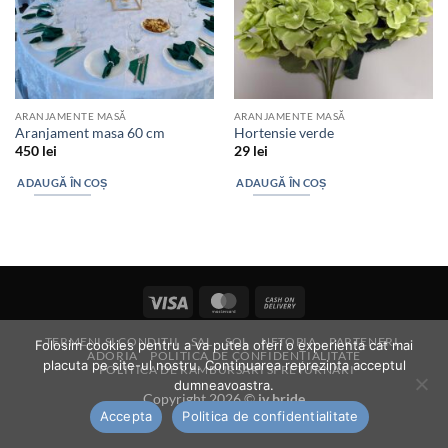
ARANJAMENTE MASĂ
ARANJAMENTE MASĂ
Aranjament masa 60 cm
Hortensie verde
450
lei
29
lei
ADAUGĂ ÎN COȘ
ADAUGĂ ÎN COȘ
Visa
MasterCard
Cash
On
TERMENI SI CONDITII
SAL
SOL
NETOPIA
PARTENERI
Folosim cookies pentru a va putea oferi o experienta cat mai
Delivery
ADORIA
POLITICA DE CONFIDENȚIALITATE
placuta pe site-ul nostru. Continuarea reprezinta acceptul
POLITICA DE RAMBURSARI SI RETURNARI
dumneavoastra.
Copyright 2026 ©
iv bride
Accepta
Politica de confidentialitate