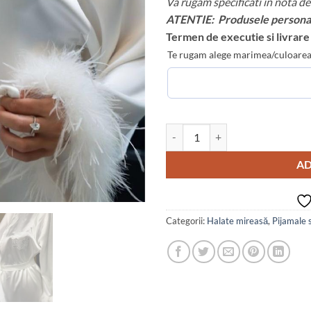
Va rugam specificati in nota 
ATENTIE: Produsele personali
Termen de executie si livrare 
Te rugam alege marimea/culoarea
Cantitate Halat mireasa brodat cu 
AD
Categorii:
Halate mireasă
,
Pijamale 