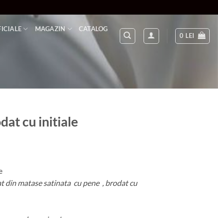
FICIALE
MAGAZIN
CATALOG
0
LEI
at cu initiale
e
at din matase satinata cu pene , brodat cu