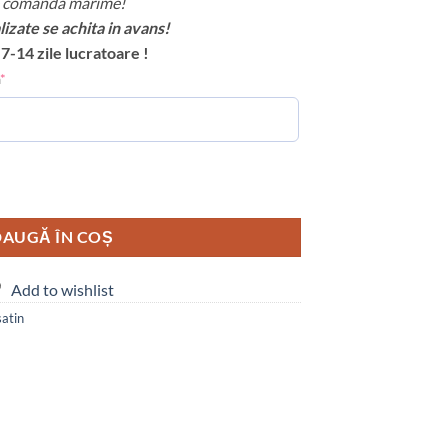
de comanda marime!
zate se achita in avans!
7-14 zile lucratoare !
*
initiale
AUGĂ ÎN COȘ
Add to wishlist
satin