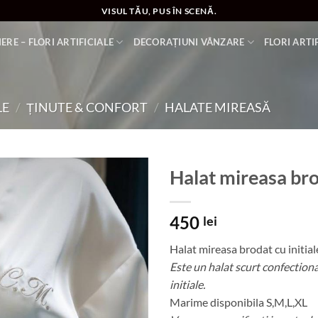
VISUL TĂU, PUS ÎN SCENĂ.
ERE – FLORI ARTIFICIALE
DECORAȚIUNI VÂNZARE
FLORI ARTI
LE
/
ȚINUTE & CONFORT
/
HALATE MIREASĂ
Halat mireasa brod
Add to
450
wishlist
lei
Halat mireasa brodat cu initial
Este un halat scurt confection
initiale.
Marime disponibila S,M,L,XL