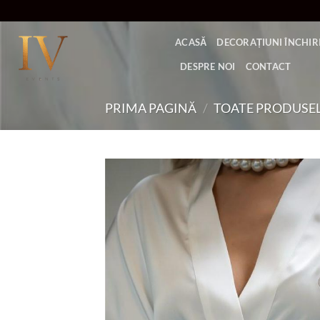
Skip
to
ACASĂ
DECORAȚIUNI ÎNCHIRI
content
DESPRE NOI
CONTACT
PRIMA PAGINĂ
/
TOATE PRODUSE