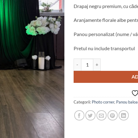
Drapaj negru premium, cu căd
Aranjamente florale albe pentr
Panou personalizat (nume / vâ
Pretul nu include transportul
Cantitate Photo Corner Emerald 
AD
Categorii:
Photo corner
,
Panou baloa