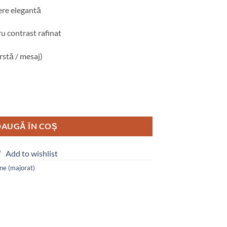
ere elegantă
u contrast rafinat
rstă / mesaj)
Glow
AUGĂ ÎN COȘ
Add to wishlist
ne (majorat)