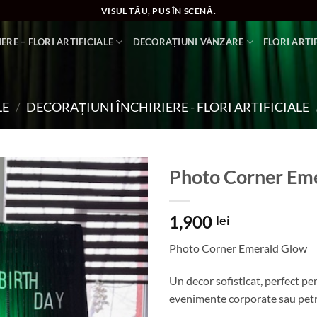
VISUL TĂU, PUS ÎN SCENĂ.
ERE – FLORI ARTIFICIALE
DECORAȚIUNI VÂNZARE
FLORI ARTI
LE
/
DECORAȚIUNI ÎNCHIRIERE - FLORI ARTIFICIALE
Photo Corner Em
Add to
1,900
wishlist
lei
Photo Corner Emerald Glow
Un decor sofisticat, perfect pe
evenimente corporate sau petrec