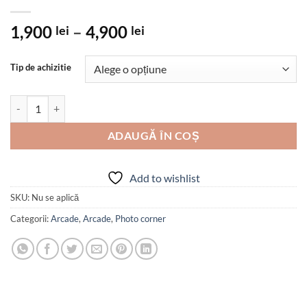
Interval
1,900
–
4,900
lei
lei
de
prețuri:
Tip de achizitie
1,900 lei
până
Cantitate Set arcade semiluna flori de cires
la
4,900 lei
ADAUGĂ ÎN COȘ
Add to wishlist
SKU:
Nu se aplică
Categorii:
Arcade
,
Arcade
,
Photo corner