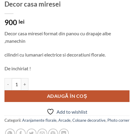
Decor casa miresei
900
lei
Decor casa miresei format din panou cu drapaje albe
,manechin
cilindri cu lumanari electrice si decoratiuni florale.
De inchiriat !
Cantitate Decor casa miresei
ADAUGĂ ÎN COȘ
Add to wishlist
Categorii:
Aranjamente florale
,
Arcade
,
Coloane decorative
,
Photo corner