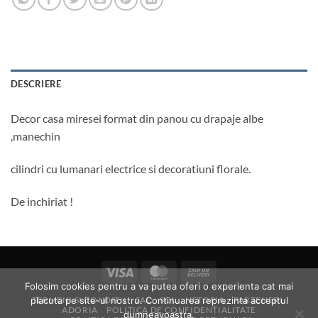
DESCRIERE
Decor casa miresei format din panou cu drapaje albe
,manechin
cilindri cu lumanari electrice si decoratiuni florale.
De inchiriat !
Visa
MasterCard
Cash
Folosim cookies pentru a va putea oferi o experienta cat mai
On
placuta pe site-ul nostru. Continuarea reprezinta acceptul
TERMENI SI CONDITII
SAL
SOL
NETOPIA
PARTENERI
Delivery
ADORIA
POLITICA DE CONFIDENȚIALITATE
dumneavoastra.