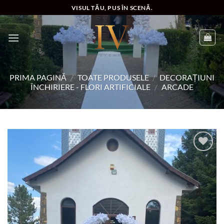
Skip
VISUL TĂU, PUS ÎN SCENĂ.
to
content
PRIMA PAGINĂ
/
TOATE PRODUSELE
/
DECORAȚIUNI
ÎNCHIRIERE - FLORI ARTIFICIALE
/
ARCADE
Add to
wishlist