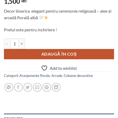
1,500
lei
Decor biserica elegant pentru ceremonie religioasă – alee și
arcadă florală albă
Pretul este pentru inchiriere !
Cantitate Decor biserica
ADAUGĂ ÎN COȘ
Add to wishlist
Categorii:
Aranjamente florale
,
Arcade
,
Coloane decorative