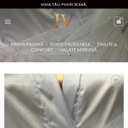
Skip
VISUL TĂU, PUS ÎN SCENĂ.
to
content
PRIMA PAGINĂ
/
TOATE PRODUSELE
/
ȚINUTE &
CONFORT
/
HALATE MIREASĂ
Add to
wishlist