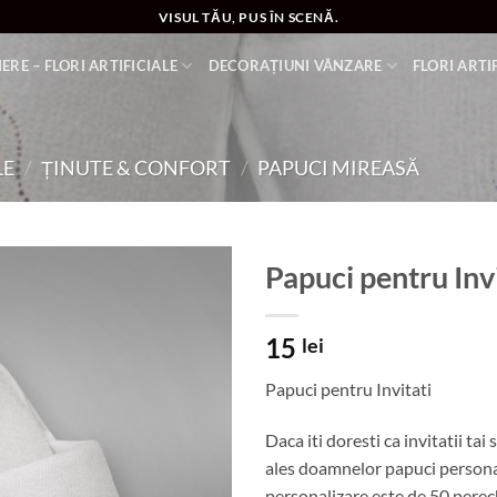
VISUL TĂU, PUS ÎN SCENĂ.
ERE – FLORI ARTIFICIALE
DECORAȚIUNI VÂNZARE
FLORI ARTI
LE
/
ȚINUTE & CONFORT
/
PAPUCI MIREASĂ
Papuci pentru Invi
Add to
15
wishlist
lei
Papuci pentru Invitati
Daca iti doresti ca invitatii ta
ales doamnelor papuci person
personalizare este de 50 perech