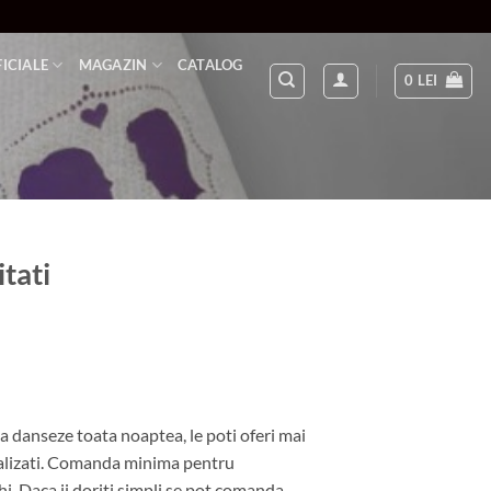
FICIALE
MAGAZIN
CATALOG
0
LEI
tati
i sa danseze toata noaptea, le poti oferi mai
alizati. Comanda minima pentru
i. Daca ii doriti simpli se pot comanda