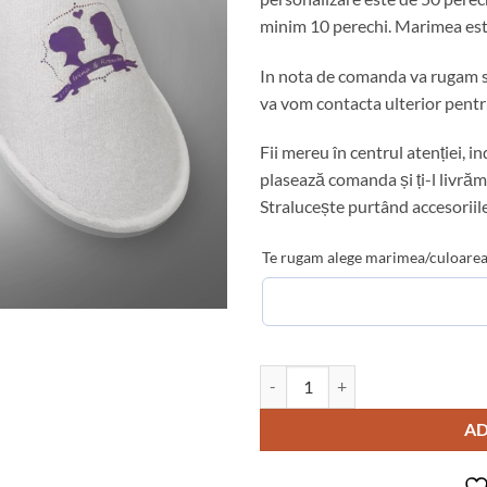
minim 10 perechi. Marimea este
In nota de comanda va rugam sa
va vom contacta ulterior pentru 
Fii mereu în centrul atenției, i
plasează comanda și ți-l livrăm
Stralucește purtând accesoriile
Te rugam alege marimea/culoarea
Cantitate Papuci pentru Invitati
AD