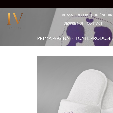
Skip
to
ACASĂ
DECORAȚIUNI ÎNCHIRI
content
DESPRE NOI
CONTACT
PRIMA PAGINĂ
/
TOATE PRODUSE