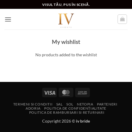
Skip
VISUL TĂU, PUS ÎN SCENĂ.
to
content
My wishlist
No products added to the wishlist
Visa
MasterCard
Cash
On
TERMENI SI CONDITII
SAL
SOL
NETOPIA
PARTENERI
Delivery
ADORIA
POLITICA DE CONFIDENȚIALITATE
POLITICA DE RAMBURSARI SI RETURNARI
Copyright 2026 ©
iv bride