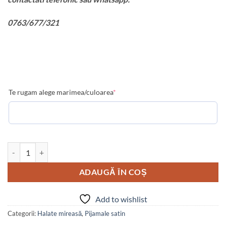
0763/677/321
Te rugam alege marimea/culoarea
*
Cantitate Set halat mama & fiica cu pene
ADAUGĂ ÎN COȘ
Add to wishlist
Categorii:
Halate mireasă
,
Pijamale satin