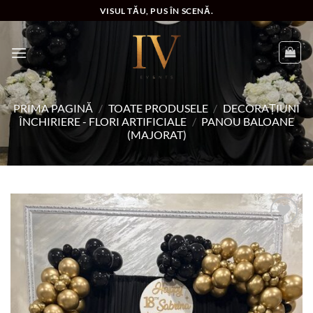
Skip
VISUL TĂU, PUS ÎN SCENĂ.
to
content
PRIMA PAGINĂ
/
TOATE PRODUSELE
/
DECORAȚIUNI
ÎNCHIRIERE - FLORI ARTIFICIALE
/
PANOU BALOANE
(MAJORAT)
Add to
wishlist