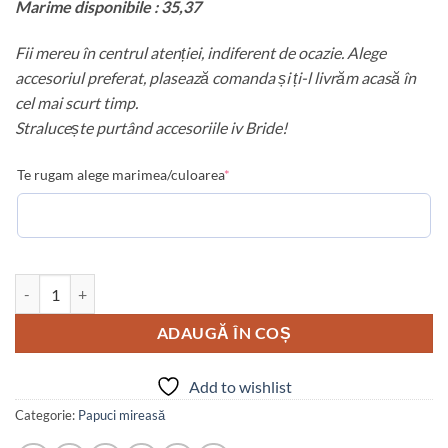
Marime disponibile : 35,37
Fii mereu în centrul atenției, indiferent de ocazie. Alege
accesoriul preferat, plasează comanda și ți-l livrăm acasă în
cel mai scurt timp.
Stralucește purtând accesoriile iv Bride!
Te rugam alege marimea/culoarea
*
Cantitate Papuci Bride
ADAUGĂ ÎN COȘ
Add to wishlist
Categorie:
Papuci mireasă