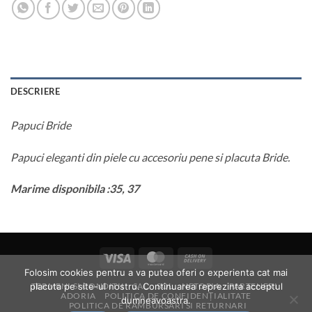
DESCRIERE
Papuci Bride
Papuci eleganti din piele cu accesoriu pene si placuta Bride.
Marime disponibila :35, 37
Visa
MasterCard
Cash
Folosim cookies pentru a va putea oferi o experienta cat mai
On
placuta pe site-ul nostru. Continuarea reprezinta acceptul
TERMENI SI CONDITII
SAL
SOL
NETOPIA
PARTENERI
Delivery
ADORIA
POLITICA DE CONFIDENȚIALITATE
dumneavoastra.
POLITICA DE RAMBURSARI SI RETURNARI