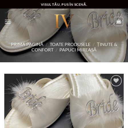
Skip
VISUL TĂU, PUS ÎN SCENĂ.
to
content
PRIMA PAGINĂ
/
TOATE PRODUSELE
/
ȚINUTE &
CONFORT
/
PAPUCI MIREASĂ
Add to
wishlist