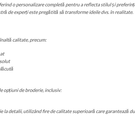
nd o personalizare completă pentru a reflecta stilul și preferințele
ă de experți este pregătită să transforme ideile dvs. în realitate.
înaltă calitate, precum:
nat
solut
plăcută
e opțiuni de broderie, inclusiv:
 la detalii, utilizând fire de calitate superioară care garantează dur