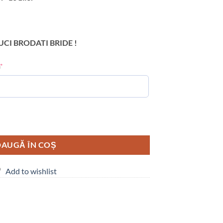
CI BRODATI BRIDE !
*
 Papuci eleganti
AUGĂ ÎN COȘ
Add to wishlist