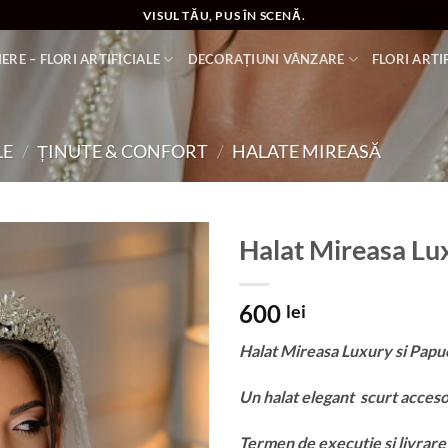
VISUL TĂU, PUS ÎN SCENĂ.
ERE – FLORI ARTIFICIALE
DECORAȚIUNI VÂNZARE
FLORI ARTI
LE
/
ȚINUTE & CONFORT
/
HALATE MIREASĂ
Halat Mireasa Lux
Add to
600
wishlist
lei
Halat Mireasa Luxury si Papuc
Un halat elegant scurt accesor
Termen de executie si livrare 