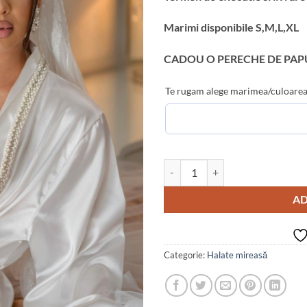
Marimi disponibile S,M,L,XL
CADOU O PERECHE DE PAPU
Te rugam alege marimea/culoarea
Cantitate Halat Mireasa Luxury si
AD
Categorie:
Halate mireasă