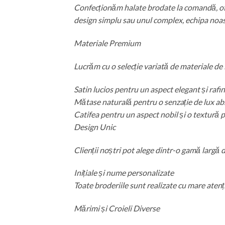
Confecționăm halate brodate la comandă, oferi
design simplu sau unul complex, echipa noastr
Materiale Premium
Lucrăm cu o selecție variată de materiale de 
Satin lucios pentru un aspect elegant și rafi
Mătase naturală pentru o senzație de lux ab
Catifea pentru un aspect nobil și o textură 
Design Unic
Clienții noștri pot alege dintr-o gamă largă d
Inițiale și nume personalizate
Toate broderiile sunt realizate cu mare atenție
Mărimi și Croieli Diverse