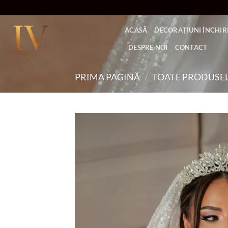
Skip
to
ACASĂ
DECORAȚIUNI ÎNCHIRI
content
DESPRE NOI
CONTACT
PRIMA PAGINĂ
/
TOATE PRODUSE