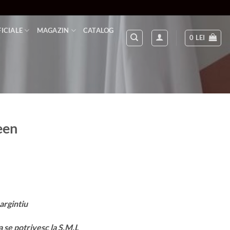
FICIALE
MAGAZIN
CATALOG
0
LEI
een
 argintiu
 se potrivesc la S,M,L