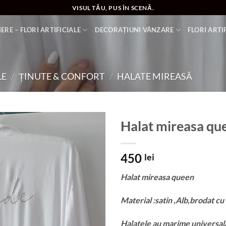
VISUL TĂU, PUS ÎN SCENĂ.
ERE – FLORI ARTIFICIALE
DECORAȚIUNI VÂNZARE
FLORI ARTI
LE
/
ȚINUTE & CONFORT
/
HALATE MIREASĂ
Halat mireasa qu
Add to
450
wishlist
lei
Halat mireasa queen
Material :satin ,Alb,brodat cu
Halatele au marime universala