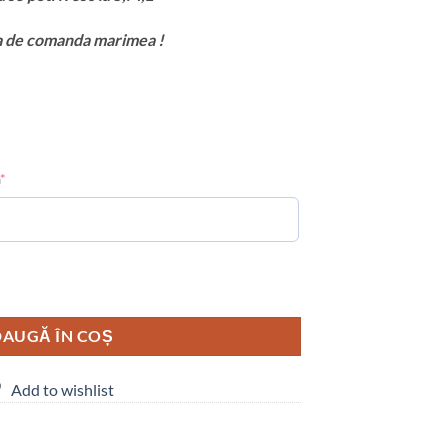
ta de comanda marimea !
*
AUGĂ ÎN COȘ
Add to wishlist