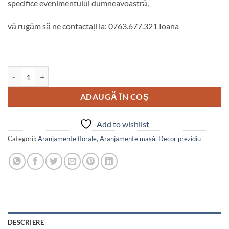
specifice evenimentului dumneavoastră,
vă rugăm să ne contactați la: 0763.677.321 Ioana
Cantitate Decor prezidiu white
ADAUGĂ ÎN COȘ
Add to wishlist
Categorii:
Aranjamente florale
,
Aranjamente masă
,
Decor prezidiu
DESCRIERE