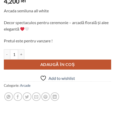
4,200
lei
Arcada semiluna all white
Decor spectaculos pentru ceremonie – arcadă florală și alee
elegantă
Pretul este pentru vanzare !
Cantitate Arcada semiluna all white
ADAUGĂ ÎN COȘ
Add to wishlist
Categorie:
Arcade