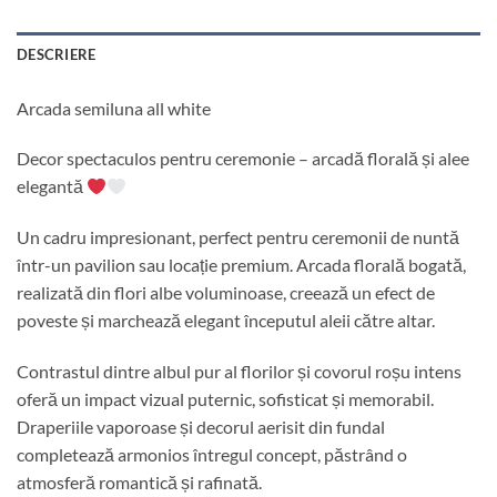
DESCRIERE
Arcada semiluna all white
Decor spectaculos pentru ceremonie – arcadă florală și alee
elegantă
Un cadru impresionant, perfect pentru ceremonii de nuntă
într-un pavilion sau locație premium. Arcada florală bogată,
realizată din flori albe voluminoase, creează un efect de
poveste și marchează elegant începutul aleii către altar.
Contrastul dintre albul pur al florilor și covorul roșu intens
oferă un impact vizual puternic, sofisticat și memorabil.
Draperiile vaporoase și decorul aerisit din fundal
completează armonios întregul concept, păstrând o
atmosferă romantică și rafinată.