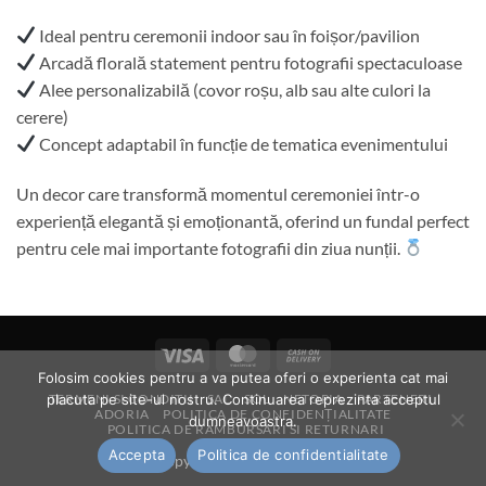
Ideal pentru ceremonii indoor sau în foișor/pavilion
Arcadă florală statement pentru fotografii spectaculoase
Alee personalizabilă (covor roșu, alb sau alte culori la
cerere)
Concept adaptabil în funcție de tematica evenimentului
Un decor care transformă momentul ceremoniei într-o
experiență elegantă și emoționantă, oferind un fundal perfect
pentru cele mai importante fotografii din ziua nunții.
Visa
MasterCard
Cash
Folosim cookies pentru a va putea oferi o experienta cat mai
On
placuta pe site-ul nostru. Continuarea reprezinta acceptul
TERMENI SI CONDITII
SAL
SOL
NETOPIA
PARTENERI
Delivery
ADORIA
POLITICA DE CONFIDENȚIALITATE
dumneavoastra.
POLITICA DE RAMBURSARI SI RETURNARI
Accepta
Politica de confidentialitate
Copyright 2026 ©
iv bride