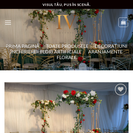
Skip
VISUL TĂU, PUS ÎN SCENĂ.
to
content
PRIMA PAGINĂ
/
TOATE PRODUSELE
/
DECORAȚIUNI
ÎNCHIRIERE - FLORI ARTIFICIALE
/
ARANJAMENTE
FLORALE
Add to
wishlist