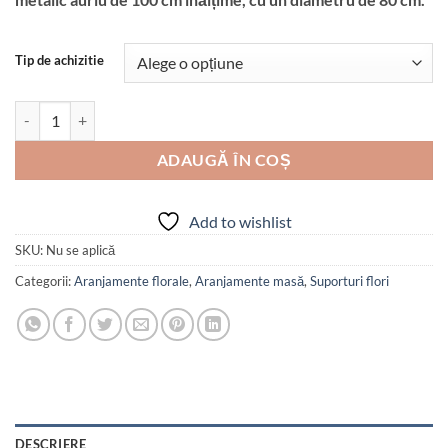
950 lei
Tip de achizitie
Cantitate Aranjament floral luxury 1 m
ADAUGĂ ÎN COȘ
Add to wishlist
SKU:
Nu se aplică
Categorii:
Aranjamente florale
,
Aranjamente masă
,
Suporturi flori
DESCRIERE