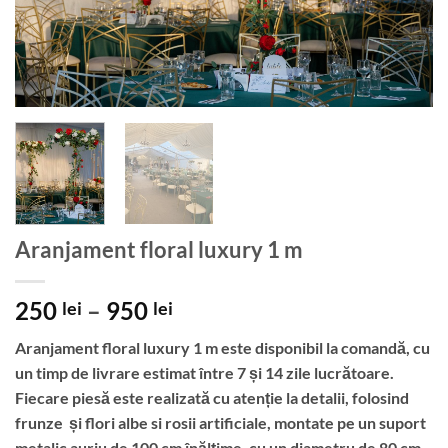
Aranjament floral luxury 1 m
Interval
250
–
950
lei
lei
de
Aranjament floral luxury 1 m este disponibil la comandă, cu
prețuri:
un timp de livrare estimat între 7 și 14 zile lucrătoare.
250 lei
Fiecare piesă este realizată cu atenție la detalii, folosind
până
frunze și flori albe si rosii artificiale, montate pe un suport
la
metalic auriu de 100 cm înălțime, cu un diametru de 80 cm.